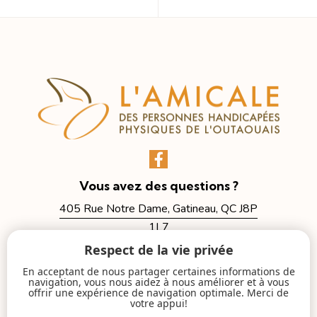
Vous avez des questions ?
405 Rue Notre Dame, Gatineau, QC J8P
1L7
Respect de la vie privée
in
**
@
*****
le.ca
819-663-2999
En acceptant de nous partager certaines informations de
navigation, vous nous aidez à nous améliorer et à vous
offrir une expérience de navigation optimale. Merci de
votre appui!