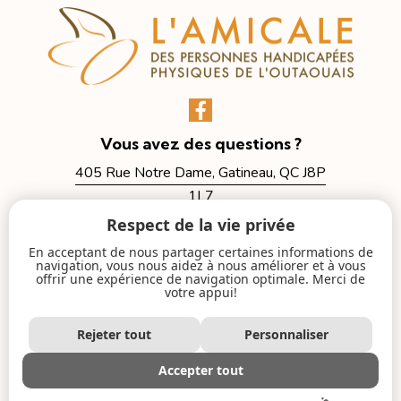
Vous avez des questions ?
405 Rue Notre Dame, Gatineau, QC J8P
1L7
Respect de la vie privée
in
**
@
*****
le.ca
819-663-2999
En acceptant de nous partager certaines informations de
navigation, vous nous aidez à nous améliorer et à vous
offrir une expérience de navigation optimale. Merci de
votre appui!
L’Amicale des personnes handicapées physiques de
l’Outaouais
Rejeter tout
Personnaliser
2026
Tout droits réservés © |
Politique de
confidentialité
Accepter tout