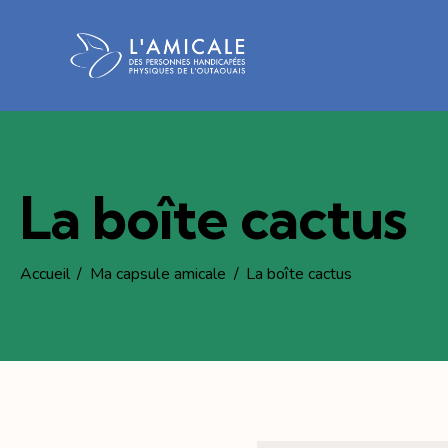
La boîte cactus
Accueil
Ma capsule amicale
La boîte cactus