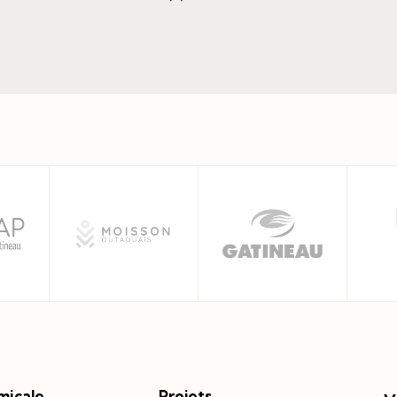
micale
Projets